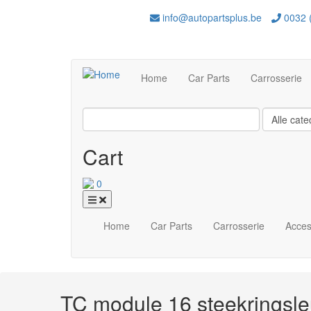
Overslaan
info@autopartsplus.be
0032 (
en
naar
de
Main
inhoud
Home
Car Parts
Carrosserie
navigation
gaan
Cart
0
Home
Car Parts
Carrosserie
Acces
TC module 16 steekringsle